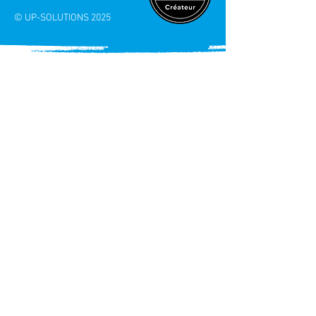
L'HUMAIN, c'est pourquoi
j'adhère au label
© UP-SOLUTIONS
2025
"FABRICATION HUMAINE" !
Nous contacter