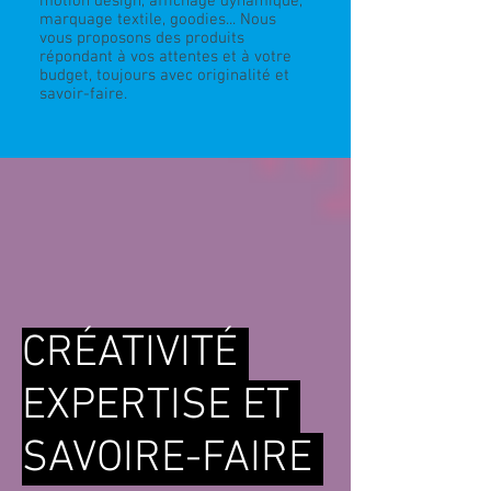
m
otion design, affichage dynamique,
marquage textile, goodies... Nous
vous proposons des produits
répondant à vos attentes et à votre
budget, toujours avec originalité et
savoir-faire.
CRÉATIVITÉ
EXPERTISE ET
SAVOIRE-FAIRE