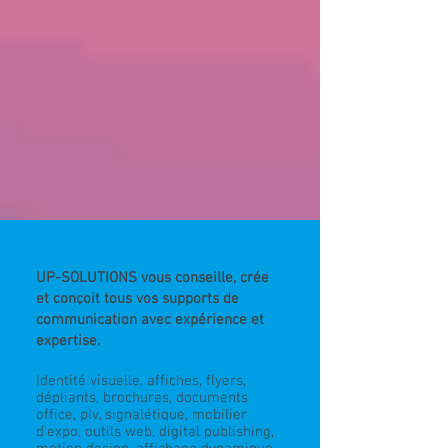
UP-SOLUTIONS vous conseille, crée
et conçoit tous vos supports de
communication avec expérience et
expertise.
Identité visuelle, affiches, flyers,
dépliants, brochures, documents
office, plv, signalétique, mobilier
d'expo, outils web,
digital publishing,