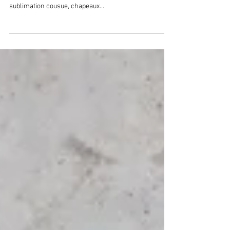
Produit de saison 2e épisode : Chapeaux de paille RIO
pour l'iUT Nord Franche-Comté. Bandeaux impression
sublimation cousue, chapeaux...